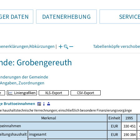
GER DATEN
DATENERHEBUNG
SERVIC
henerklärungen/Abkürzungen
|
Tabellenköpfe verschob
nde: Grobengereuth
änderungen der Gemeinde
 Angaben, Zuordnungen
e Bruttoeinnahmen
 haushaltstechnische Verrechnungen; einschließlich besondere Finanzierungsvorgänge
Merkmal
Einheit
1995
toeinnahmen
EUR
330 451
4
altungshaushalt
insgesamt
EUR
190 384
1