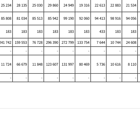
25 234
28 135
25 030
29 860
24 949
19 316
22 613
22 883
21 534
85 808
81 034
85 513
85 942
99 190
92 060
94 413
98 916
94 056
183
183
183
183
183
183
433
183
183
41 742
159 553
76 728
296 390
272 799
133 754
7 644
10 744
24 608
-
-
-
-
-
-
-
-
-
11 724
66 679
11 848
123 607
131 997
80 469
5 736
10 616
8 110
-
-
-
-
-
-
-
-
-