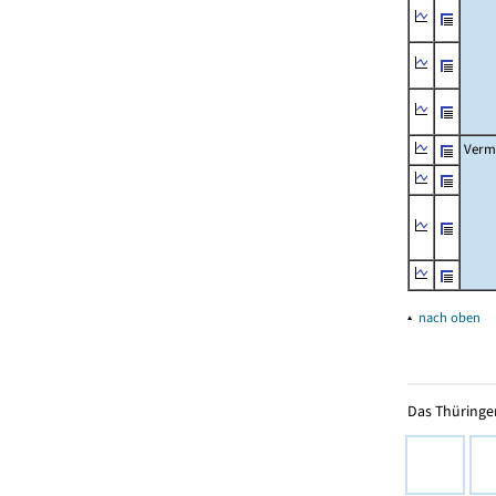
Verm
▴
nach oben
Das Thüringer