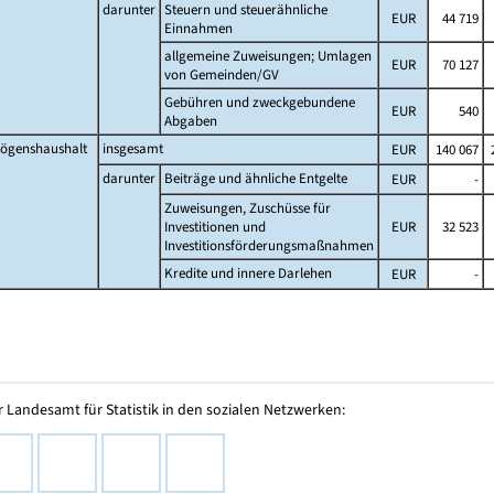
darunter
Steuern und steuerähnliche
EUR
44 719
Einnahmen
allgemeine Zuweisungen; Umlagen
EUR
70 127
von Gemeinden/GV
Gebühren und zweckgebundene
EUR
540
Abgaben
ögenshaushalt
insgesamt
EUR
140 067
2
darunter
Beiträge und ähnliche Entgelte
EUR
-
Zuweisungen, Zuschüsse für
Investitionen und
EUR
32 523
Investitionsförderungsmaßnahmen
Kredite und innere Darlehen
EUR
-
 Landesamt für Statistik in den sozialen Netzwerken: