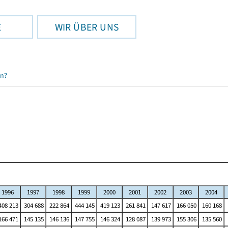
E
WIR ÜBER UNS
en?
1996
1997
1998
1999
2000
2001
2002
2003
2004
08 213
304 688
222 864
444 145
419 123
261 841
147 617
166 050
160 168
66 471
145 135
146 136
147 755
146 324
128 087
139 973
155 306
135 560