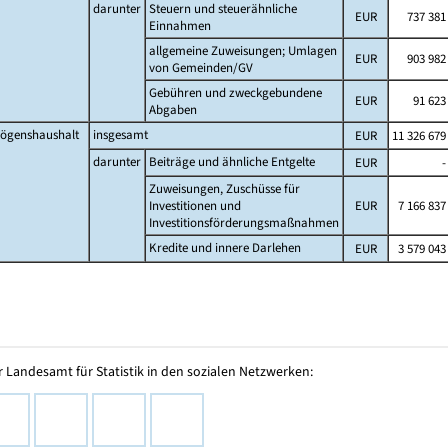
darunter
Steuern und steuerähnliche
EUR
737 381
Einnahmen
allgemeine Zuweisungen; Umlagen
EUR
903 982
von Gemeinden/GV
Gebühren und zweckgebundene
EUR
91 623
Abgaben
ögenshaushalt
insgesamt
EUR
11 326 679
darunter
Beiträge und ähnliche Entgelte
EUR
-
Zuweisungen, Zuschüsse für
Investitionen und
EUR
7 166 837
Investitionsförderungsmaßnahmen
Kredite und innere Darlehen
EUR
3 579 043
 Landesamt für Statistik in den sozialen Netzwerken: