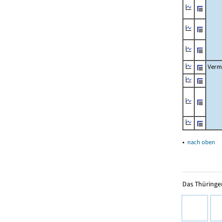
Verm
▴
nach oben
Das Thüringer