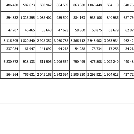
486 480
587 623
590 942
664 559
863 380
1 045 448
594 119
640 76
894 332
1 315 355
1 038 402
959 500
884 163
935 106
840 986
687 75
47 707
46 465
55 643
47 623
58 860
58 875
63 679
62 87
8 116 505
1 820 540
2 928 352
3 260 788
3 366 712
2 943 902
3 053 934
962 42
337 054
61 947
141 092
94 215
54 258
76 734
17 256
34 21
6 830 872
913 133
611 505
1 206 564
750 499
476 508
1 022 240
440 43
564 364
766 631
2 045 168
1 842 594
2 505 330
2 293 921
1 904 613
437 72