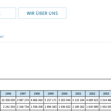
E
WIR ÜBER UNS
en?
1996
1997
1998
1999
2000
2001
2002
2003
10 358 059
3 987 274
4 866 560
5 157 171
5 303 544
5 133 184
4 689 923
2 514 48
2 241 554
2 166 734
1 938 208
1 896 383
1 936 832
2 189 282
1 635 989
1 552 05