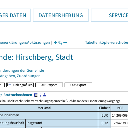
GER DATEN
DATENERHEBUNG
SERVIC
henerklärungen/Abkürzungen
|
Tabellenköpfe verschob
de: Hirschberg, Stadt
änderungen der Gemeinde
 Angaben, Zuordnungen
e Bruttoeinnahmen
 haushaltstechnische Verrechnungen; einschließlich besondere Finanzierungsvorgänge
Merkmal
Einheit
1995
toeinnahmen
EUR
14 269 069
altungshaushalt
insgesamt
EUR
2 942 390