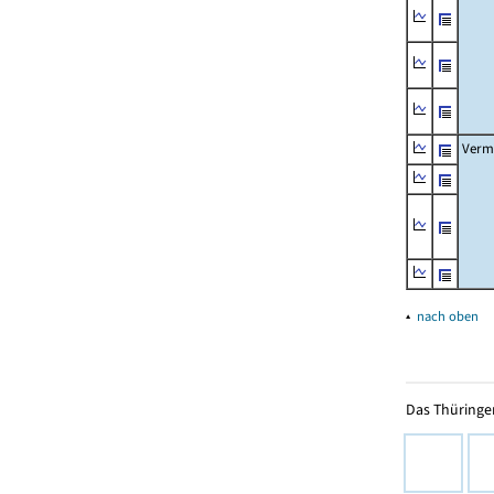
Verm
▴
nach oben
Das Thüringer