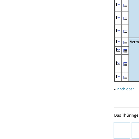
Verm
▴
nach oben
Das Thüringer