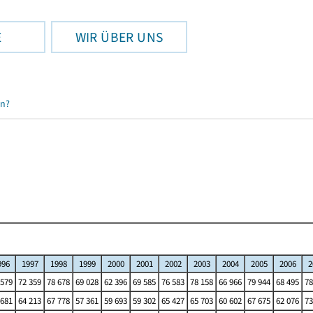
E
WIR ÜBER UNS
en?
996
1997
1998
1999
2000
2001
2002
2003
2004
2005
2006
2
 579
72 359
78 678
69 028
62 396
69 585
76 583
78 158
66 966
79 944
68 495
78
 681
64 213
67 778
57 361
59 693
59 302
65 427
65 703
60 602
67 675
62 076
73