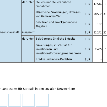
darunter
Steuern und steuerähnliche
EUR
17 544
10
Einnahmen
allgemeine Zuweisungen; Umlagen
EUR
28 552
30
von Gemeinden/GV
Gebühren und zweckgebundene
EUR
187
Abgaben
ögenshaushalt
insgesamt
EUR
22 241
20
darunter
Beiträge und ähnliche Entgelte
EUR
-
Zuweisungen, Zuschüsse für
Investitionen und
EUR
2 405
10
Investitionsförderungsmaßnahmen
Kredite und innere Darlehen
EUR
-
 Landesamt für Statistik in den sozialen Netzwerken: