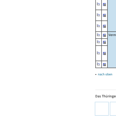
Verm
▴
nach oben
Das Thüringer