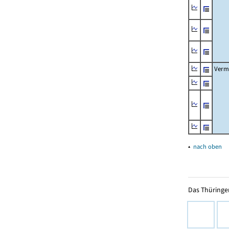
Verm
▴
nach oben
Das Thüringer