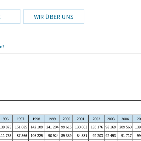
E
WIR ÜBER UNS
en?
1996
1997
1998
1999
2000
2001
2002
2003
2004
20
39 873
151 085
142 109
241 204
99 615
130 063
135 176
98 169
209 560
139
11 755
87 566
106 225
90 924
89 339
84 831
92 203
92 493
91 717
99