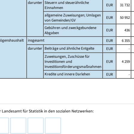
darunter
Steuern und steuerähnliche
EUR
31 732
Einnahmen
allgemeine Zuweisungen; Umlagen
EUR
50 952
von Gemeinden/GV
Gebühren und zweckgebundene
EUR
436
Abgaben
ögenshaushalt
insgesamt
EUR
6 355
darunter
Beiträge und ähnliche Entgelte
EUR
-
Zuweisungen, Zuschüsse für
Investitionen und
EUR
4 259
Investitionsförderungsmaßnahmen
Kredite und innere Darlehen
EUR
-
 Landesamt für Statistik in den sozialen Netzwerken: