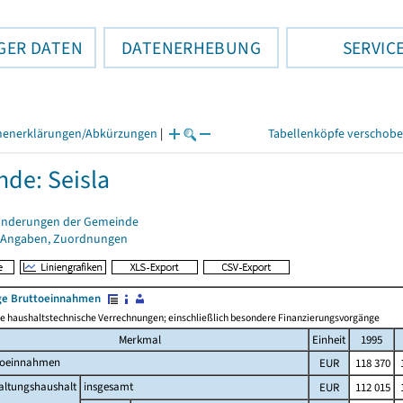
GER DATEN
DATENERHEBUNG
SERVIC
henerklärungen/Abkürzungen
|
Tabellenköpfe verschob
de: Seisla
änderungen der Gemeinde
 Angaben, Zuordnungen
e Bruttoeinnahmen
 haushaltstechnische Verrechnungen; einschließlich besondere Finanzierungsvorgänge
Merkmal
Einheit
1995
toeinnahmen
EUR
118 370
1
altungshaushalt
insgesamt
EUR
112 015
1