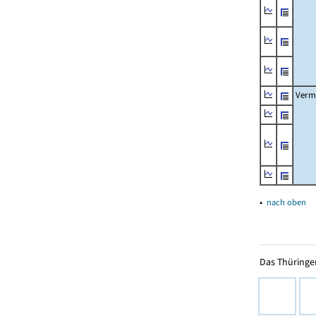
Verm
▴
nach oben
Das Thüringer