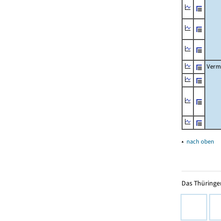
Verm
▴
nach oben
Das Thüringer