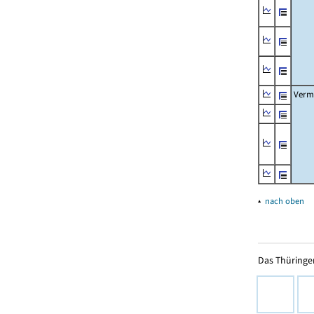
Verm
▴
nach oben
Das Thüringer