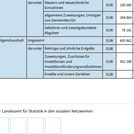
darunter
Steuern und steuerähnliche
EUR
195 085
Einnahmen
allgemeine Zuweisungen; Umlagen
EUR
294 864
von Gemeinden/GV
Gebühren und zweckgebundene
EUR
78 181
Abgaben
ögenshaushalt
insgesamt
EUR
605 862
darunter
Beiträge und ähnliche Entgelte
EUR
-
Zuweisungen, Zuschüsse für
Investitionen und
EUR
452 289
Investitionsförderungsmaßnahmen
Kredite und innere Darlehen
EUR
-
 Landesamt für Statistik in den sozialen Netzwerken: