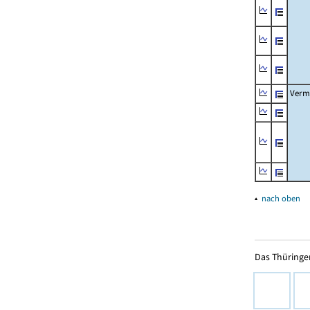
Verm
▴
nach oben
Das Thüringer