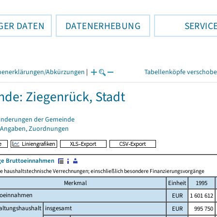
GER DATEN
DATENERHEBUNG
SERVIC
henerklärungen/Abkürzungen
|
Tabellenköpfe verschob
de: Ziegenrück, Stadt
änderungen der Gemeinde
 Angaben, Zuordnungen
e Bruttoeinnahmen
 haushaltstechnische Verrechnungen; einschließlich besondere Finanzierungsvorgänge
Merkmal
Einheit
1995
toeinnahmen
EUR
1 601 612
altungshaushalt
insgesamt
EUR
995 750