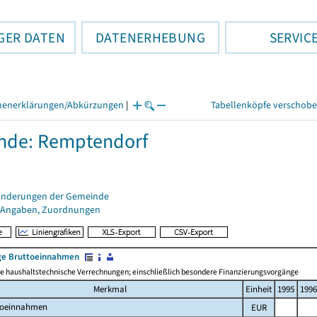
GER DATEN
DATENERHEBUNG
SERVIC
henerklärungen/Abkürzungen
|
Tabellenköpfe verschob
nde: Remptendorf
änderungen der Gemeinde
 Angaben, Zuordnungen
e Bruttoeinnahmen
 haushaltstechnische Verrechnungen; einschließlich besondere Finanzierungsvorgänge
Merkmal
Einheit
1995
1996
toeinnahmen
EUR