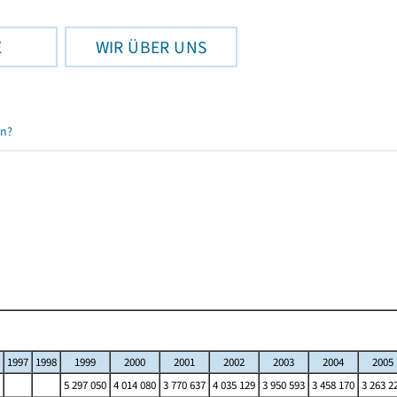
E
WIR ÜBER UNS
en?
1997
1998
1999
2000
2001
2002
2003
2004
2005
5 297 050
4 014 080
3 770 637
4 035 129
3 950 593
3 458 170
3 263 2