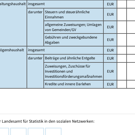
altungshaushalt
insgesamt
EUR
darunter
Steuern und steuerähnliche
EUR
Einnahmen
allgemeine Zuweisungen; Umlagen
EUR
von Gemeinden/GV
Gebühren und zweckgebundene
EUR
Abgaben
ögenshaushalt
insgesamt
EUR
darunter
Beiträge und ähnliche Entgelte
EUR
Zuweisungen, Zuschüsse für
Investitionen und
EUR
Investitionsförderungsmaßnahmen
Kredite und innere Darlehen
EUR
 Landesamt für Statistik in den sozialen Netzwerken: