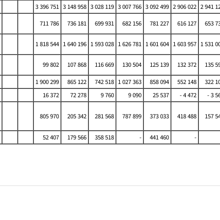
3 396 751
3 148 958
3 028 119
3 007 766
3 092 499
2 906 022
2 941 1
711 786
736 181
699 931
682 156
781 227
616 127
653 7
1 818 544
1 640 196
1 593 028
1 626 781
1 601 604
1 603 957
1 531 0
99 802
107 868
116 669
130 504
125 139
132 372
135 5
1 900 299
865 122
742 518
1 027 363
858 094
552 148
322 1
16 372
72 278
9 760
9 090
25 537
- 4 472
- 3 5
805 970
205 342
281 568
787 899
373 033
418 488
157 5
52 407
179 566
358 518
-
441 460
-