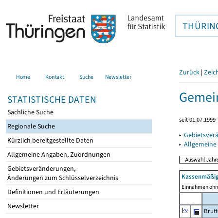
THÜRIN
Zurück
|
Zeic
Home
Kontakt
Suche
Newsletter
Gemei
STATISTISCHE DATEN
Sachliche Suche
seit 01.07.1999
Regionale Suche
▸
Gebietsver
Kürzlich bereitgestellte Daten
▸
Allgemeine
Allgemeine Angaben, Zuordnungen
Gebietsveränderungen,
Kassenmäßig
Änderungen zum Schlüsselverzeichnis
Einnahmen ohne
Definitionen und Erläuterungen
Newsletter
Brut