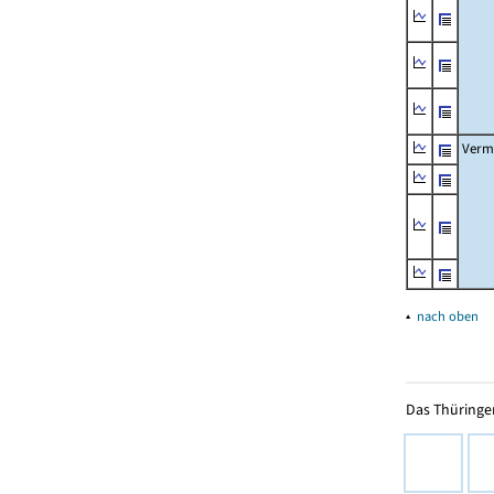
Verm
▴
nach oben
Das Thüringer