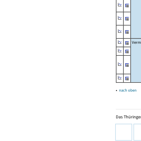
Verm
▴
nach oben
Das Thüringer