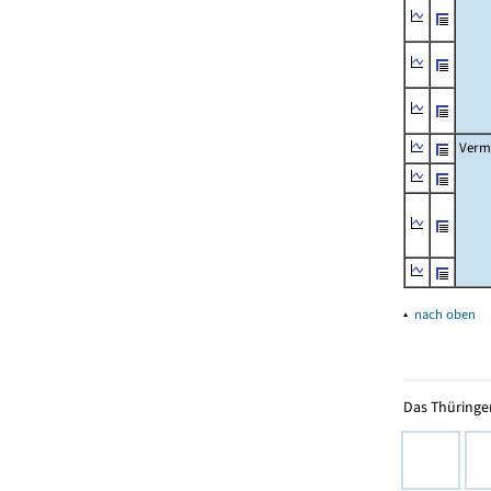
Verm
▴
nach oben
Das Thüringer