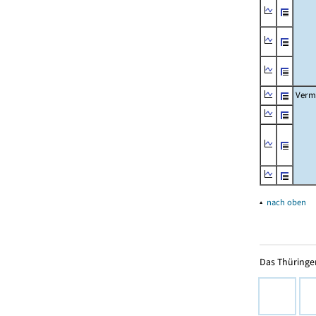
Verm
▴
nach oben
Das Thüringer