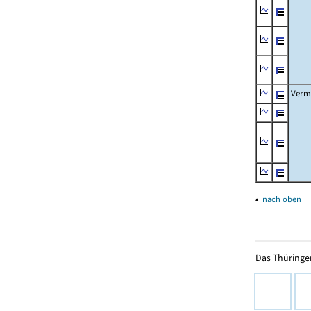
Verm
▴
nach oben
Das Thüringer