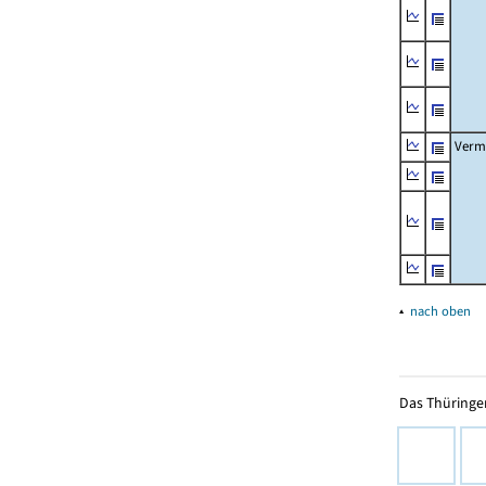
Verm
▴
nach oben
Das Thüringer