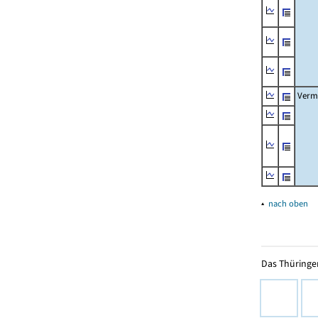
Verm
▴
nach oben
Das Thüringer