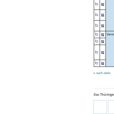
Verm
▴
nach oben
Das Thüringer