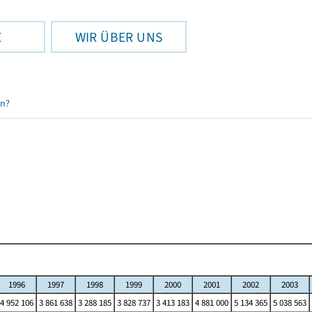
E
WIR ÜBER UNS
en?
1996
1997
1998
1999
2000
2001
2002
2003
4 952 106
3 861 638
3 288 185
3 828 737
3 413 183
4 881 000
5 134 365
5 038 563