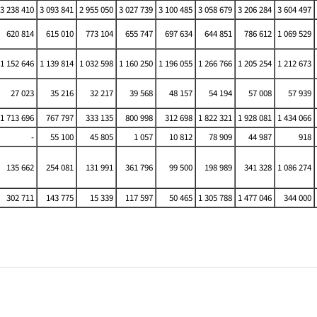
3 238 410
3 093 841
2 955 050
3 027 739
3 100 485
3 058 679
3 206 284
3 604 497
620 814
615 010
773 104
655 747
697 634
644 851
786 612
1 069 529
1 152 646
1 139 814
1 032 598
1 160 250
1 196 055
1 266 766
1 205 254
1 212 673
27 023
35 216
32 217
39 568
48 157
54 194
57 008
57 939
1 713 696
767 797
333 135
800 998
312 698
1 822 321
1 928 081
1 434 066
-
55 100
45 805
1 057
10 812
78 909
44 987
918
135 662
254 081
131 991
361 796
99 500
198 989
341 328
1 086 274
302 711
143 775
15 339
117 597
50 465
1 305 788
1 477 046
344 000