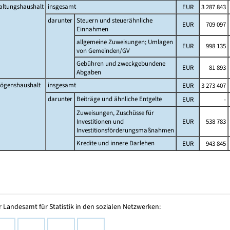
altungshaushalt
insgesamt
EUR
3 287 843
darunter
Steuern und steuerähnliche
EUR
709 097
Einnahmen
allgemeine Zuweisungen; Umlagen
EUR
998 135
von Gemeinden/GV
Gebühren und zweckgebundene
EUR
81 893
Abgaben
ögenshaushalt
insgesamt
EUR
3 273 407
darunter
Beiträge und ähnliche Entgelte
EUR
-
Zuweisungen, Zuschüsse für
Investitionen und
EUR
538 783
Investitionsförderungsmaßnahmen
Kredite und innere Darlehen
EUR
943 845
 Landesamt für Statistik in den sozialen Netzwerken: