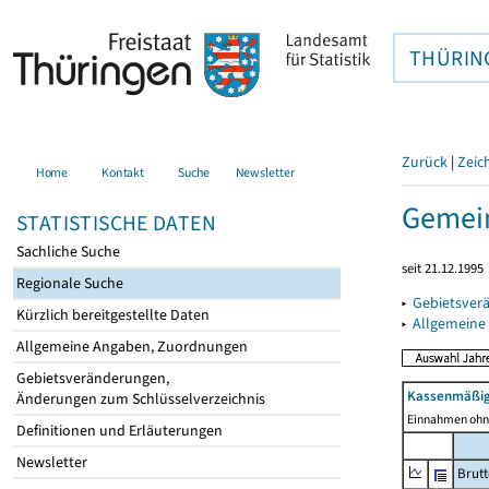
THÜRIN
Zurück
|
Zeic
Home
Kontakt
Suche
Newsletter
Gemein
STATISTISCHE DATEN
Sachliche Suche
seit 21.12.1995
Regionale Suche
▸
Gebietsver
Kürzlich bereitgestellte Daten
▸
Allgemeine
Allgemeine Angaben, Zuordnungen
Gebietsveränderungen,
Kassenmäßig
Änderungen zum Schlüsselverzeichnis
Einnahmen ohne
Definitionen und Erläuterungen
Newsletter
Brut