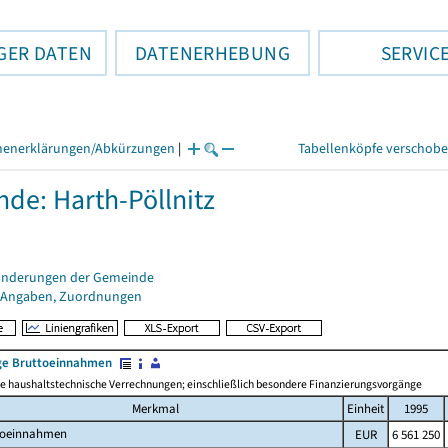
GER DATEN
DATENERHEBUNG
SERVIC
henerklärungen/Abkürzungen
|
Tabellenköpfe verschob
de: Harth-Pöllnitz
änderungen der Gemeinde
 Angaben, Zuordnungen
e Bruttoeinnahmen
 haushaltstechnische Verrechnungen; einschließlich besondere Finanzierungsvorgänge
Merkmal
Einheit
1995
toeinnahmen
EUR
6 561 250