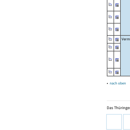
Verm
▴
nach oben
Das Thüringer