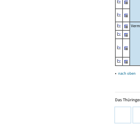
Verm
▴
nach oben
Das Thüringer