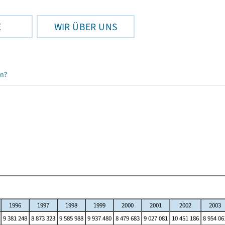
E
WIR ÜBER UNS
en?
1996
1997
1998
1999
2000
2001
2002
2003
9 381 248
8 873 323
9 585 988
9 937 480
8 479 683
9 027 081
10 451 186
8 954 06