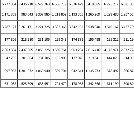
6 777 854
6 435 718
6 529 763
6 586 719
6 576 479
6 410 665
6 275 212
6 081 33
1 171 309
983 643
1 307 985
1 211 859
1 193 355
1 265 269
1 299 480
1 257 56
3 287 127
3 261 171
3 221 725
3 382 365
3 542 192
3 538 040
3 540 167
3 427 70
177 806
218 280
231 105
229 348
174 879
195 498
195 312
211 19
2 603 394
2 437 605
3 056 225
3 350 761
1 903 204
2 616 416
4 175 974
2 872 72
42 255
201 364
731 105
105 909
127 076
219 341
414 025
514 95
1 097 963
1 381 072
1 069 940
1 569 704
942 341
1 135 273
1 378 492
866 87
631 088
525 609
633 951
791 479
178 953
342 566
1 671 190
800 82