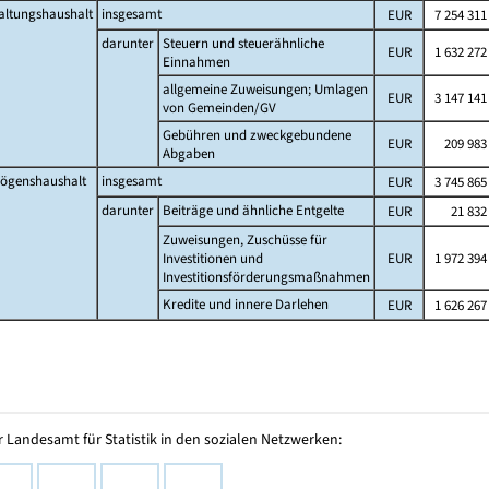
altungshaushalt
insgesamt
EUR
7 254 311
darunter
Steuern und steuerähnliche
EUR
1 632 272
Einnahmen
allgemeine Zuweisungen; Umlagen
EUR
3 147 141
von Gemeinden/GV
Gebühren und zweckgebundene
EUR
209 983
Abgaben
ögenshaushalt
insgesamt
EUR
3 745 865
darunter
Beiträge und ähnliche Entgelte
EUR
21 832
Zuweisungen, Zuschüsse für
Investitionen und
EUR
1 972 394
Investitionsförderungsmaßnahmen
Kredite und innere Darlehen
EUR
1 626 267
 Landesamt für Statistik in den sozialen Netzwerken: