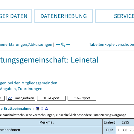
GER DATEN
DATENERHEBUNG
SERVIC
henerklärungen/Abkürzungen
|
Tabellenköpfe verschob
tungsgemeinschaft: Leinetal
gen bei den Mitgliedsgemeinden
 Angaben, Zuordnungen
e Bruttoeinnahmen
 haushaltstechnische Verrechnungen; einschließlich besondere Finanzierungsvorgänge
Merkmal
Einheit
1995
toeinnahmen
EUR
11 000 176