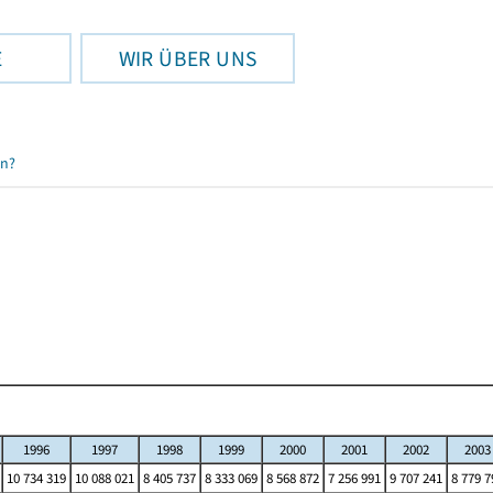
E
WIR ÜBER UNS
en?
1996
1997
1998
1999
2000
2001
2002
2003
10 734 319
10 088 021
8 405 737
8 333 069
8 568 872
7 256 991
9 707 241
8 779 7