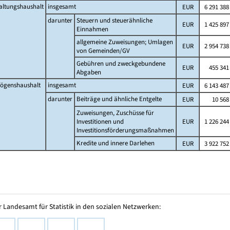
altungshaushalt
insgesamt
EUR
6 291 388
darunter
Steuern und steuerähnliche
EUR
1 425 897
Einnahmen
allgemeine Zuweisungen; Umlagen
EUR
2 954 738
von Gemeinden/GV
Gebühren und zweckgebundene
EUR
455 341
Abgaben
ögenshaushalt
insgesamt
EUR
6 143 487
darunter
Beiträge und ähnliche Entgelte
EUR
10 568
Zuweisungen, Zuschüsse für
Investitionen und
EUR
1 226 244
Investitionsförderungsmaßnahmen
Kredite und innere Darlehen
EUR
3 922 752
 Landesamt für Statistik in den sozialen Netzwerken: