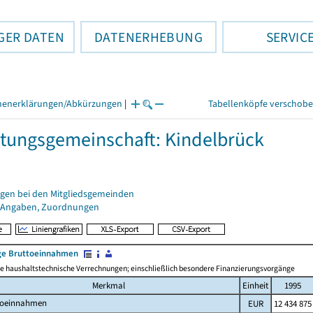
GER DATEN
DATENERHEBUNG
SERVIC
henerklärungen/Abkürzungen
|
Tabellenköpfe verschob
tungsgemeinschaft: Kindelbrück
gen bei den Mitgliedsgemeinden
 Angaben, Zuordnungen
e Bruttoeinnahmen
 haushaltstechnische Verrechnungen; einschließlich besondere Finanzierungsvorgänge
Merkmal
Einheit
1995
toeinnahmen
EUR
12 434 875