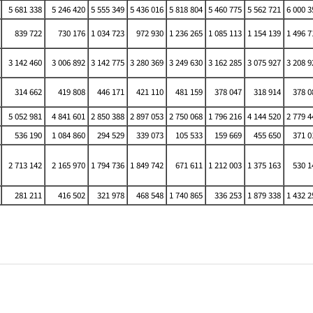
5 681 338
5 246 420
5 555 349
5 436 016
5 818 804
5 460 775
5 562 721
6 000 3
839 722
730 176
1 034 723
972 930
1 236 265
1 085 113
1 154 139
1 496 7
3 142 460
3 006 892
3 142 775
3 280 369
3 249 630
3 162 285
3 075 927
3 208 9
314 662
419 808
446 171
421 110
481 159
378 047
318 914
378 0
5 052 981
4 841 601
2 850 388
2 897 053
2 750 068
1 796 216
4 144 520
2 779 4
536 190
1 084 860
294 529
339 073
105 533
159 669
455 650
371 0
2 713 142
2 165 970
1 794 736
1 849 742
671 611
1 212 003
1 375 163
530 1
281 211
416 502
321 978
468 548
1 740 865
336 253
1 879 338
1 432 2