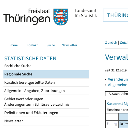
THÜRIN
Zurück
|
Zeic
Home
Kontakt
Suche
Newsletter
Verwal
STATISTISCHE DATEN
Sachliche Suche
seit 31.12.2019
Regionale Suche
▸
Veränderun
Kürzlich bereitgestellte Daten
▸
Allgemeine
Allgemeine Angaben, Zuordnungen
Gebietsveränderungen,
Kassenmäßig
Änderungen zum Schlüsselverzeichnis
Einnahmen ohne
Definitionen und Erläuterungen
Newsletter
Brut