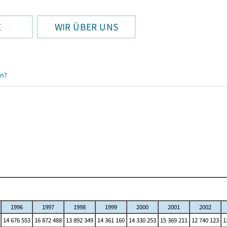
E
WIR ÜBER UNS
en?
l
1996
1997
1998
1999
2000
2001
2002
14 676 553
16 872 488
13 892 349
14 361 160
14 330 253
15 369 211
12 740 123
1