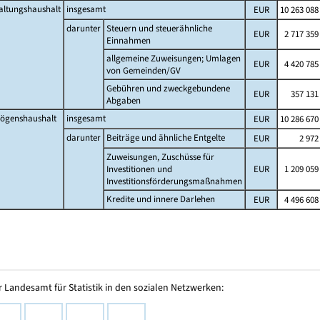
altungshaushalt
insgesamt
EUR
10 263 088
darunter
Steuern und steuerähnliche
EUR
2 717 359
Einnahmen
allgemeine Zuweisungen; Umlagen
EUR
4 420 785
von Gemeinden/GV
Gebühren und zweckgebundene
EUR
357 131
Abgaben
ögenshaushalt
insgesamt
EUR
10 286 670
darunter
Beiträge und ähnliche Entgelte
EUR
2 972
Zuweisungen, Zuschüsse für
Investitionen und
EUR
1 209 059
Investitionsförderungsmaßnahmen
Kredite und innere Darlehen
EUR
4 496 608
 Landesamt für Statistik in den sozialen Netzwerken: