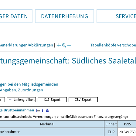
GER DATEN
DATENERHEBUNG
SERVIC
henerklärungen/Abkürzungen
|
Tabellenköpfe verschob
tungsgemeinschaft: Südliches Saaleta
gen bei den Mitgliedsgemeinden
 Angaben, Zuordnungen
e Bruttoeinnahmen
 haushaltstechnische Verrechnungen; einschließlich besondere Finanzierungsvorgänge
Merkmal
Einheit
1995
toeinnahmen
EUR
20 549 758