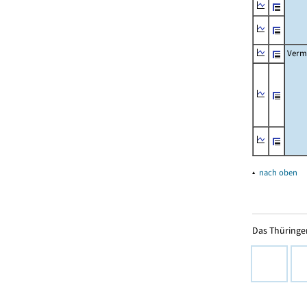
Verm
▴
nach oben
Das Thüringer