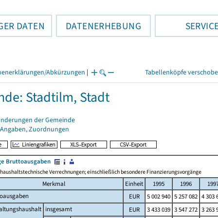
GER DATEN
DATENERHEBUNG
SERVIC
henerklärungen/Abkürzungen
|
Tabellenköpfe verschob
de: Stadtilm, Stadt
änderungen der Gemeinde
 Angaben, Zuordnungen
e Bruttoausgaben
haushaltstechnische Verrechnungen; einschließlich besondere Finanzierungsvorgänge
Merkmal
Einheit
1995
1996
199
toausgaben
EUR
5 002 940
5 257 082
4 303 
altungshaushalt
insgesamt
EUR
3 433 039
3 547 272
3 263 