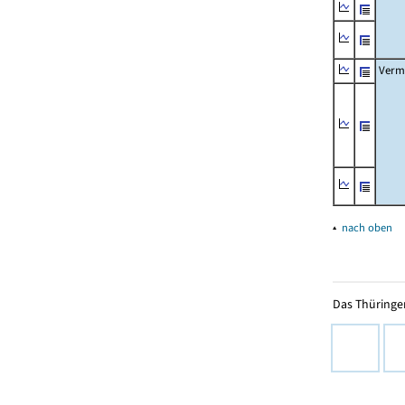
Verm
▴
nach oben
Das Thüringer