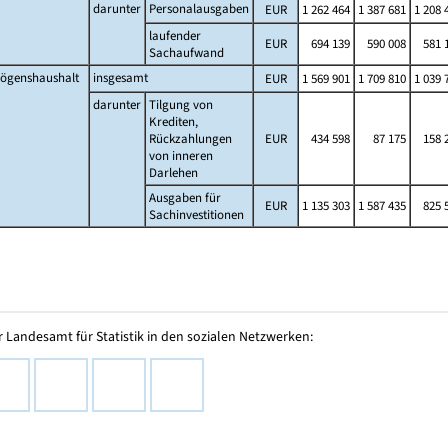
darunter
Personalausgaben
EUR
1 262 464
1 387 681
1 208 
laufender
EUR
694 139
590 008
581 
Sachaufwand
ögenshaushalt
insgesamt
EUR
1 569 901
1 709 810
1 039 
darunter
Tilgung von
Krediten,
Rückzahlungen
EUR
434 598
87 175
158 
von inneren
Darlehen
Ausgaben für
EUR
1 135 303
1 587 435
825 
Sachinvestitionen
 Landesamt für Statistik in den sozialen Netzwerken: