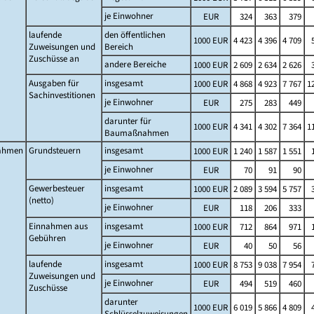
je Einwohner
EUR
324
363
379
laufende
den öffentlichen
1000 EUR
4 423
4 396
4 709
Zuweisungen und
Bereich
Zuschüsse an
andere Bereiche
1000 EUR
2 609
2 634
2 626
Ausgaben für
insgesamt
1000 EUR
4 868
4 923
7 767
1
Sachinvestitionen
je Einwohner
EUR
275
283
449
darunter für
1000 EUR
4 341
4 302
7 364
1
Baumaßnahmen
ahmen
Grundsteuern
insgesamt
1000 EUR
1 240
1 587
1 551
je Einwohner
EUR
70
91
90
Gewerbesteuer
insgesamt
1000 EUR
2 089
3 594
5 757
(netto)
je Einwohner
EUR
118
206
333
Einnahmen aus
insgesamt
1000 EUR
712
864
971
Gebühren
je Einwohner
EUR
40
50
56
laufende
insgesamt
1000 EUR
8 753
9 038
7 954
Zuweisungen und
je Einwohner
EUR
494
519
460
Zuschüsse
darunter
1000 EUR
6 019
5 866
4 809
Schlüsselzuweisungen