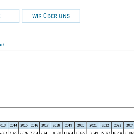
E
WIR ÜBER UNS
en?
2013
2014
2015
2016
2017
2018
2019
2020
2021
2022
2023
2024
6 863
7 329
7 676
7 751
7 741
10 638
11 451
13 627
13 549
15 077
16 204
15 86