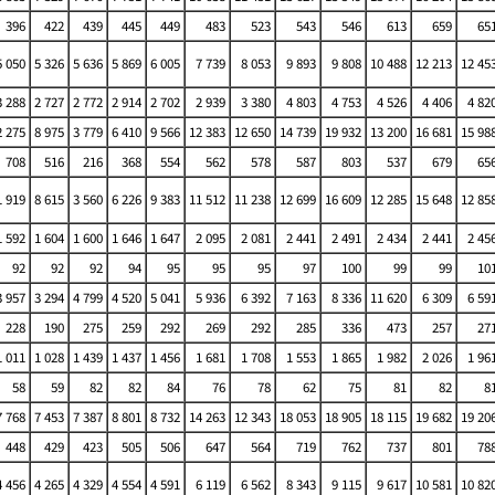
396
422
439
445
449
483
523
543
546
613
659
65
5 050
5 326
5 636
5 869
6 005
7 739
8 053
9 893
9 808
10 488
12 213
12 45
3 288
2 727
2 772
2 914
2 702
2 939
3 380
4 803
4 753
4 526
4 406
4 82
2 275
8 975
3 779
6 410
9 566
12 383
12 650
14 739
19 932
13 200
16 681
15 98
708
516
216
368
554
562
578
587
803
537
679
65
1 919
8 615
3 560
6 226
9 383
11 512
11 238
12 699
16 609
12 285
15 648
12 85
1 592
1 604
1 600
1 646
1 647
2 095
2 081
2 441
2 491
2 434
2 441
2 45
92
92
92
94
95
95
95
97
100
99
99
10
3 957
3 294
4 799
4 520
5 041
5 936
6 392
7 163
8 336
11 620
6 309
6 59
228
190
275
259
292
269
292
285
336
473
257
27
1 011
1 028
1 439
1 437
1 456
1 681
1 708
1 553
1 865
1 982
2 026
1 96
58
59
82
82
84
76
78
62
75
81
82
8
7 768
7 453
7 387
8 801
8 732
14 263
12 343
18 053
18 905
18 115
19 682
19 20
448
429
423
505
506
647
564
719
762
737
801
78
4 456
4 265
4 329
4 554
4 591
6 119
6 562
8 343
9 115
9 617
10 581
10 82