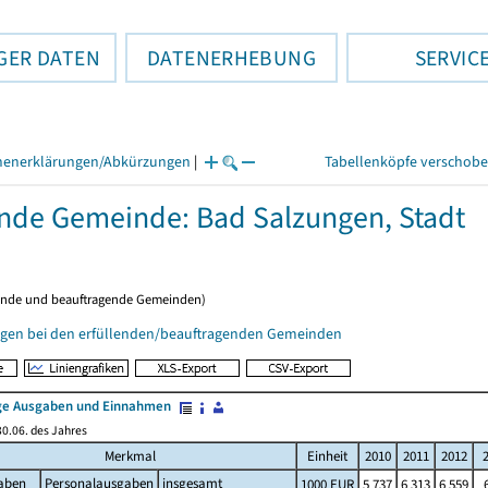
GER DATEN
DATENERHEBUNG
SERVIC
henerklärungen/Abkürzungen
|
Tabellenköpfe verschob
ende Gemeinde: Bad Salzungen, Stadt
ende und beauftragende Gemeinden)
gen bei den erfüllenden/beauftragenden Gemeinden
e Ausgaben und Einnahmen
0.06. des Jahres
Merkmal
Einheit
2010
2011
2012
aben
Personalausgaben
insgesamt
1000 EUR
5 737
6 313
6 559