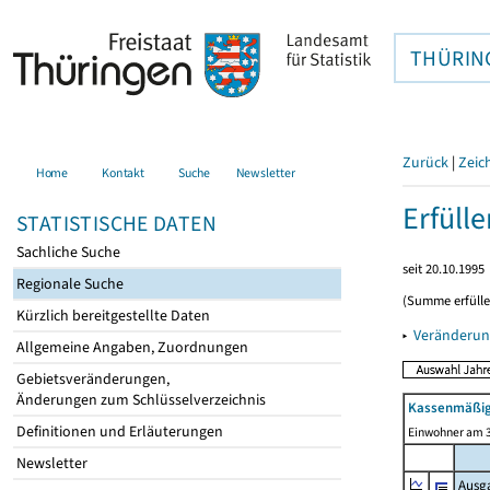
THÜRIN
Zurück
|
Zeic
Home
Kontakt
Suche
Newsletter
Erfüll
STATISTISCHE DATEN
Sachliche Suche
seit 20.10.1995
Regionale Suche
(Summe erfüll
Kürzlich bereitgestellte Daten
▸
Veränderun
Allgemeine Angaben, Zuordnungen
Gebietsveränderungen,
Änderungen zum Schlüsselverzeichnis
Kassenmäßig
Definitionen und Erläuterungen
Einwohner am 3
Newsletter
Ausg