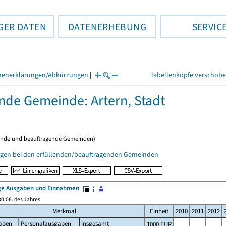
GER DATEN
DATENERHEBUNG
SERVIC
henerklärungen/Abkürzungen
|
Tabellenköpfe verschob
ende Gemeinde: Artern, Stadt
ende und beauftragende Gemeinden)
gen bei den erfüllenden/beauftragenden Gemeinden
e Ausgaben und Einnahmen
0.06. des Jahres
Merkmal
Einheit
2010
2011
2012
aben
Personalausgaben
insgesamt
1000 EUR