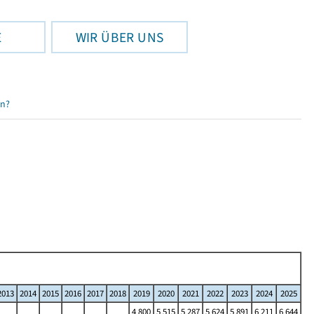
E
WIR ÜBER UNS
en?
2013
2014
2015
2016
2017
2018
2019
2020
2021
2022
2023
2024
2025
4 800
5 515
5 287
5 624
5 891
6 211
6 644