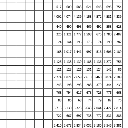
517
600
583
621
645
695
754
4 002
4 074
4 139
4 158
4 572
4 581
4 839
440
490
493
469
492
558
628
226
1 321
1 777
1 598
675
1 780
2 487
24
144
196
176
74
199
282
168
1 017
1 441
997
516
1 606
2 189
1 125
1 133
1 139
1 183
1 136
1 272
756
121
123
126
131
124
142
86
2 274
1 821
2 659
2 610
3 460
3 074
2 109
245
198
293
288
379
344
239
768
794
617
673
723
776
668
83
86
68
74
79
87
76
6 715
6 130
6 323
6 643
7 044
7 427
7 814
722
667
697
733
772
831
886
2 410
2 678
2 834
3 032
3 180
3 545
3 381