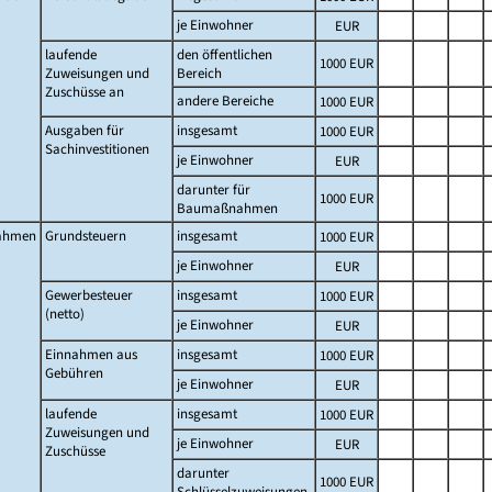
je Einwohner
EUR
laufende
den öffentlichen
1000 EUR
Zuweisungen und
Bereich
Zuschüsse an
andere Bereiche
1000 EUR
Ausgaben für
insgesamt
1000 EUR
Sachinvestitionen
je Einwohner
EUR
darunter für
1000 EUR
Baumaßnahmen
ahmen
Grundsteuern
insgesamt
1000 EUR
je Einwohner
EUR
Gewerbesteuer
insgesamt
1000 EUR
(netto)
je Einwohner
EUR
Einnahmen aus
insgesamt
1000 EUR
Gebühren
je Einwohner
EUR
laufende
insgesamt
1000 EUR
Zuweisungen und
je Einwohner
EUR
Zuschüsse
darunter
1000 EUR
Schlüsselzuweisungen