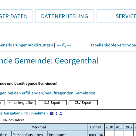
GER DATEN
DATENERHEBUNG
SERVIC
henerklärungen/Abkürzungen
|
Tabellenköpfe verschob
ende Gemeinde: Georgenthal
ende und beauftragende Gemeinden)
gen bei den erfüllenden/beauftragenden Gemeinden
e Ausgaben und Einnahmen
0.06. des Jahres
Merkmal
Einheit
2010
2011
2012
aben
Personalausgaben
insgesamt
1000 EUR