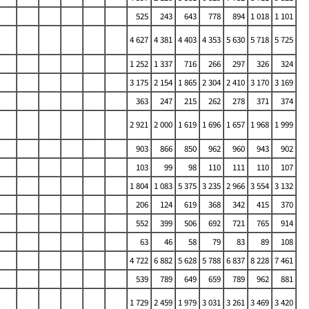
525
243
643
778
894
1 018
1 101
4 627
4 381
4 403
4 353
5 630
5 718
5 725
1 252
1 337
716
266
297
326
324
3 175
2 154
1 865
2 304
2 410
3 170
3 169
363
247
215
262
278
371
374
2 921
2 000
1 619
1 696
1 657
1 968
1 999
903
866
850
962
960
943
902
103
99
98
110
111
110
107
1 804
1 083
5 375
3 235
2 966
3 554
3 132
206
124
619
368
342
415
370
552
399
506
692
721
765
914
63
46
58
79
83
89
108
4 722
6 882
5 628
5 788
6 837
8 228
7 461
539
789
649
659
789
962
881
1 729
2 459
1 979
3 031
3 261
3 469
3 420