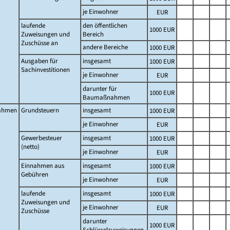
je Einwohner
EUR
laufende
den öffentlichen
1000 EUR
Zuweisungen und
Bereich
Zuschüsse an
andere Bereiche
1000 EUR
Ausgaben für
insgesamt
1000 EUR
Sachinvestitionen
je Einwohner
EUR
darunter für
1000 EUR
Baumaßnahmen
ahmen
Grundsteuern
insgesamt
1000 EUR
je Einwohner
EUR
Gewerbesteuer
insgesamt
1000 EUR
(netto)
je Einwohner
EUR
Einnahmen aus
insgesamt
1000 EUR
Gebühren
je Einwohner
EUR
laufende
insgesamt
1000 EUR
Zuweisungen und
je Einwohner
EUR
Zuschüsse
darunter
1000 EUR
Schlüsselzuweisungen