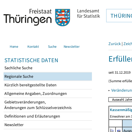
THÜRIN
Zurück
|
Zeic
Home
Kontakt
Suche
Newsletter
Erfüll
STATISTISCHE DATEN
Sachliche Suche
seit 31.12.2019
Regionale Suche
(Summe erfüll
Kürzlich bereitgestellte Daten
▸
Veränderun
Allgemeine Angaben, Zuordnungen
Gebietsveränderungen,
Änderungen zum Schlüsselverzeichnis
Kassenmäßig
Definitionen und Erläuterungen
Einwohner am 3
Newsletter
Ausg