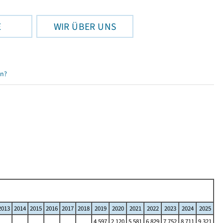
E
WIR ÜBER UNS
en?
2013
2014
2015
2016
2017
2018
2019
2020
2021
2022
2023
2024
2025
4 597
2 120
5 581
6 829
7 752
8 711
9 321