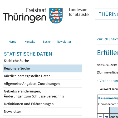
THÜRIN
Zurück
|
Zeic
Home
Kontakt
Suche
Newsletter
Erfüll
STATISTISCHE DATEN
Sachliche Suche
seit 01.01.2019
Regionale Suche
(Summe erfüll
Kürzlich bereitgestellte Daten
▸
Veränderun
Allgemeine Angaben, Zuordnungen
Gebietsveränderungen,
Änderungen zum Schlüsselverzeichnis
Kassenmäßig
Definitionen und Erläuterungen
Einwohner am 3
Newsletter
Ausg