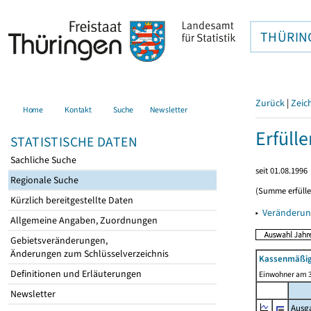
THÜRIN
Zurück
|
Zeic
Home
Kontakt
Suche
Newsletter
Erfüll
STATISTISCHE DATEN
Sachliche Suche
seit 01.08.1996
Regionale Suche
(Summe erfüll
Kürzlich bereitgestellte Daten
▸
Veränderun
Allgemeine Angaben, Zuordnungen
Gebietsveränderungen,
Änderungen zum Schlüsselverzeichnis
Kassenmäßig
Definitionen und Erläuterungen
Einwohner am 3
Newsletter
Ausg