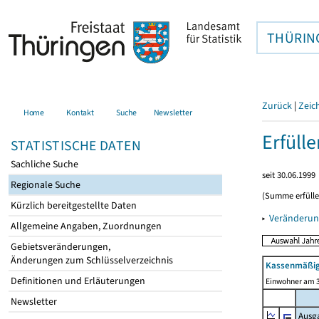
THÜRIN
Zurück
|
Zeic
Home
Kontakt
Suche
Newsletter
Erfüll
STATISTISCHE DATEN
Sachliche Suche
seit 30.06.1999
Regionale Suche
(Summe erfüll
Kürzlich bereitgestellte Daten
▸
Veränderun
Allgemeine Angaben, Zuordnungen
Gebietsveränderungen,
Änderungen zum Schlüsselverzeichnis
Kassenmäßig
Definitionen und Erläuterungen
Einwohner am 3
Newsletter
Ausg