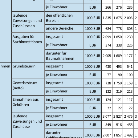
je Einwohner
EUR
266
276
285
laufende
den öffentlichen
1000 EUR
1 835
1 875
2 006
2
Zuweisungen und
Bereich
Zuschüsse an
andere Bereiche
1000 EUR
684
778
805
1
Ausgaben für
insgesamt
1000 EUR
2 099
1 850
1 230
1
Sachinvestitionen
je Einwohner
EUR
374
338
226
darunter für
1000 EUR
2 005
1 689
1 177
1
Baumaßnahmen
ahmen
Grundsteuern
insgesamt
1000 EUR
430
493
541
je Einwohner
EUR
77
90
100
Gewerbesteuer
insgesamt
1000 EUR
738
1 750
1 159
1
(netto)
je Einwohner
EUR
132
319
213
Einnahmen aus
insgesamt
1000 EUR
124
121
117
Gebühren
je Einwohner
EUR
22
22
22
laufende
insgesamt
1000 EUR
3 077
2 827
2 475
3
Zuweisungen und
je Einwohner
EUR
549
516
455
Zuschüsse
darunter
1000 EUR
2 007
1 857
1 492
1
Schlüsselzuweisungen