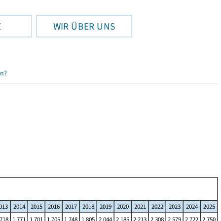
E
WIR ÜBER UNS
en?
013
2014
2015
2016
2017
2018
2019
2020
2021
2022
2023
2024
2025
 718
1 771
1 701
1 705
1 748
1 805
2 044
2 185
2 213
2 308
2 579
2 722
2 750