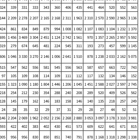
324
339
331
333
343
360
406
435
441
464
520
552
563
 144
2 209
2 278
2 207
2 165
2 168
2 311
1 963
2 310
2 570
2 590
2 965
3 136
 424
861
834
849
879
994
1 008
1 082
1 107
1 083
1 104
1 232
1 370
 695
1 456
3 469
3 304
2 451
1 124
2 742
1 561
970
1 357
2 265
2 957
5 592
319
279
674
645
481
224
545
311
193
273
457
599
1 145
 606
1 046
3 330
3 270
2 146
1 006
2 641
1 510
878
1 238
2 033
2 162
5 075
515
547
562
556
581
545
556
563
587
657
663
722
743
97
105
109
108
114
109
111
112
117
132
134
146
152
 155
1 323
1 090
1 180
1 804
1 446
1 206
1 045
1 451
2 588
2 027
2 597
2 745
218
254
212
230
354
288
240
208
289
520
409
526
562
128
145
179
162
146
183
158
146
140
135
218
257
249
24
28
35
32
29
37
31
29
28
27
44
52
51
 146
2 204
2 069
1 962
2 052
2 156
2 268
2 880
3 053
3 097
3 178
3 310
3 981
593
422
402
383
402
430
451
573
609
622
641
671
815
 005
956
956
830
850
851
740
791
878
1 168
1 318
1 298
1 338