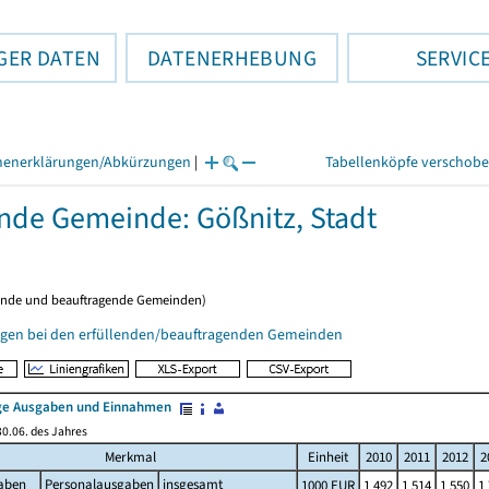
GER DATEN
DATENERHEBUNG
SERVIC
henerklärungen/Abkürzungen
|
Tabellenköpfe verschob
ende Gemeinde: Gößnitz, Stadt
ende und beauftragende Gemeinden)
gen bei den erfüllenden/beauftragenden Gemeinden
e Ausgaben und Einnahmen
0.06. des Jahres
Merkmal
Einheit
2010
2011
2012
2
aben
Personalausgaben
insgesamt
1000 EUR
1 492
1 514
1 550
1