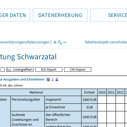
GER DATEN
DATENERHEBUNG
SERVIC
henerklärungen/Abkürzungen
|
Tabellenköpfe verschob
tung Schwarzatal
e Ausgaben und Einnahmen
0.06. des Jahres
Merkmal
Einheit
2010
2011
2012
aben
Personalausgaben
insgesamt
1000 EUR
je Einwohner
EUR
laufende
den öffentlichen
1000 EUR
Zuweisungen und
Bereich
Zuschüsse an
andere Bereiche
1000 EUR