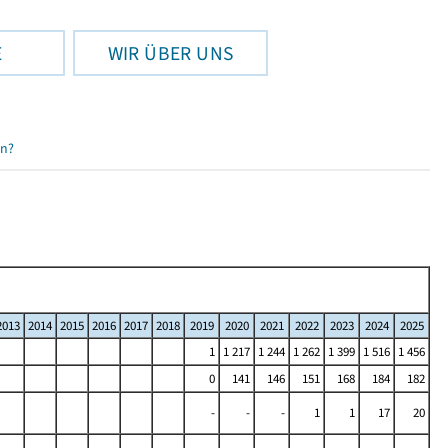
E
WIR ÜBER UNS
en?
2013
2014
2015
2016
2017
2018
2019
2020
2021
2022
2023
2024
2025
1
1 217
1 244
1 262
1 399
1 516
1 456
0
141
146
151
168
184
182
-
-
-
1
1
17
20
-
-
-
-
-
-
-