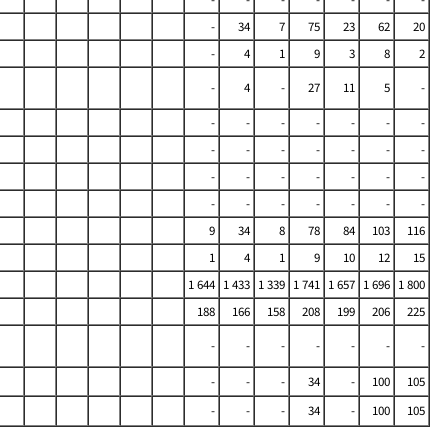
-
34
7
75
23
62
20
-
4
1
9
3
8
2
-
4
-
27
11
5
-
-
-
-
-
-
-
-
-
-
-
-
-
-
-
-
-
-
-
-
-
-
-
-
-
-
-
-
-
9
34
8
78
84
103
116
1
4
1
9
10
12
15
1 644
1 433
1 339
1 741
1 657
1 696
1 800
188
166
158
208
199
206
225
-
-
-
-
-
-
-
-
-
-
34
-
100
105
-
-
-
34
-
100
105