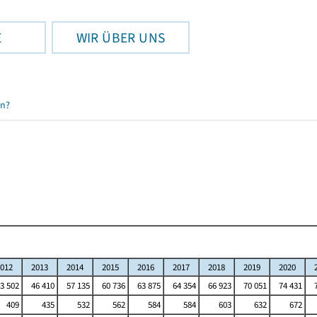
E
WIR ÜBER UNS
en?
012
2013
2014
2015
2016
2017
2018
2019
2020
3 502
46 410
57 135
60 736
63 875
64 354
66 923
70 051
74 431
409
435
532
562
584
584
603
632
672