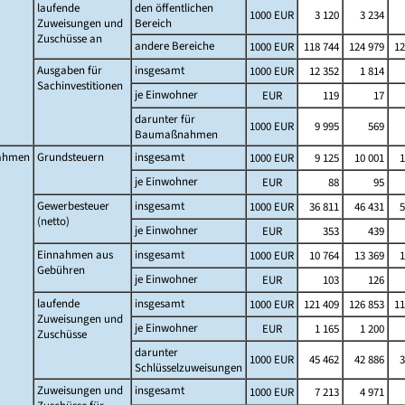
laufende
den öffentlichen
1000 EUR
3 120
3 234
Zuweisungen und
Bereich
Zuschüsse an
andere Bereiche
1000 EUR
118 744
124 979
12
Ausgaben für
insgesamt
1000 EUR
12 352
1 814
Sachinvestitionen
je Einwohner
EUR
119
17
darunter für
1000 EUR
9 995
569
Baumaßnahmen
ahmen
Grundsteuern
insgesamt
1000 EUR
9 125
10 001
1
je Einwohner
EUR
88
95
Gewerbesteuer
insgesamt
1000 EUR
36 811
46 431
5
(netto)
je Einwohner
EUR
353
439
Einnahmen aus
insgesamt
1000 EUR
10 764
13 369
1
Gebühren
je Einwohner
EUR
103
126
laufende
insgesamt
1000 EUR
121 409
126 853
11
Zuweisungen und
je Einwohner
EUR
1 165
1 200
Zuschüsse
darunter
1000 EUR
45 462
42 886
3
Schlüsselzuweisungen
Zuweisungen und
insgesamt
1000 EUR
7 213
4 971