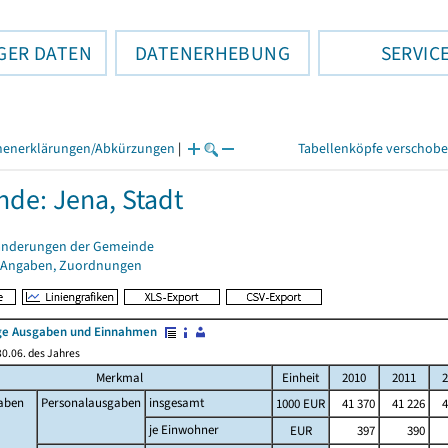
GER DATEN
DATENERHEBUNG
SERVIC
henerklärungen/Abkürzungen
|
Tabellenköpfe verschob
de: Jena, Stadt
änderungen der Gemeinde
 Angaben, Zuordnungen
e Ausgaben und Einnahmen
0.06. des Jahres
Merkmal
Einheit
2010
2011
2
aben
Personalausgaben
insgesamt
1000 EUR
41 370
41 226
4
je Einwohner
EUR
397
390