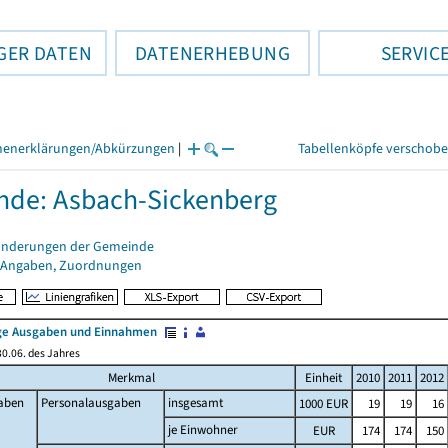
GER DATEN
DATENERHEBUNG
SERVIC
henerklärungen/Abkürzungen
|
Tabellenköpfe verschob
de: Asbach-Sickenberg
änderungen der Gemeinde
 Angaben, Zuordnungen
e Ausgaben und Einnahmen
0.06. des Jahres
Merkmal
Einheit
2010
2011
2012
aben
Personalausgaben
insgesamt
1000 EUR
19
19
16
je Einwohner
EUR
174
174
150