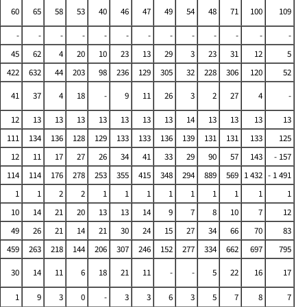
60
65
58
53
40
46
47
49
54
48
71
100
109
-
-
-
-
-
-
-
-
-
-
-
-
-
45
62
4
20
10
23
13
29
3
23
31
12
5
422
632
44
203
98
236
129
305
32
228
306
120
52
41
37
4
18
-
9
11
26
3
2
27
4
-
12
13
13
13
13
13
13
13
14
13
13
13
13
111
134
136
128
129
133
133
136
139
131
131
133
125
12
11
17
27
26
34
41
33
29
90
57
143
- 157
114
114
176
278
253
355
415
348
294
889
569
1 432
- 1 491
1
1
2
2
1
1
1
1
1
1
1
1
1
10
14
21
20
13
13
14
9
7
8
10
7
12
49
26
21
14
21
30
24
15
27
34
66
70
83
459
263
218
144
206
307
246
152
277
334
662
697
795
30
14
11
6
18
21
11
-
-
5
22
16
17
1
9
3
0
-
3
3
6
3
5
7
8
7