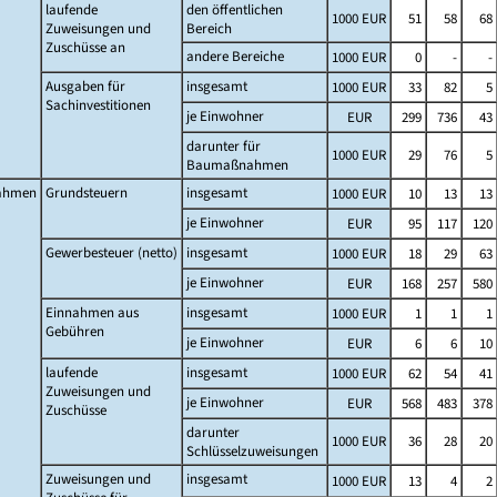
laufende
den öffentlichen
1000 EUR
51
58
68
Zuweisungen und
Bereich
Zuschüsse an
andere Bereiche
1000 EUR
0
-
-
Ausgaben für
insgesamt
1000 EUR
33
82
5
Sachinvestitionen
je Einwohner
EUR
299
736
43
darunter für
1000 EUR
29
76
5
Baumaßnahmen
ahmen
Grundsteuern
insgesamt
1000 EUR
10
13
13
je Einwohner
EUR
95
117
120
Gewerbesteuer (netto)
insgesamt
1000 EUR
18
29
63
je Einwohner
EUR
168
257
580
Einnahmen aus
insgesamt
1000 EUR
1
1
1
Gebühren
je Einwohner
EUR
6
6
10
laufende
insgesamt
1000 EUR
62
54
41
Zuweisungen und
je Einwohner
EUR
568
483
378
Zuschüsse
darunter
1000 EUR
36
28
20
Schlüsselzuweisungen
Zuweisungen und
insgesamt
1000 EUR
13
4
2