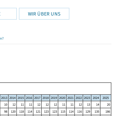
E
WIR ÜBER UNS
en?
2013
2014
2015
2016
2017
2018
2019
2020
2021
2022
2023
2024
2025
10
12
11
11
12
12
12
11
11
12
13
14
20
98
120
118
114
121
123
123
115
114
116
129
135
186