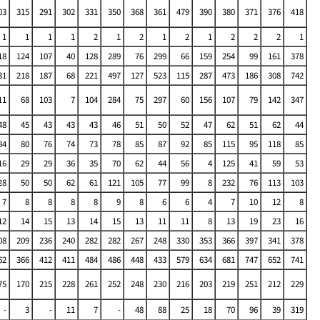
03
315
291
302
331
350
368
361
479
390
380
371
376
418
1
1
1
1
2
1
2
1
2
1
2
2
2
1
18
124
107
40
128
289
76
299
66
159
254
99
161
378
31
218
187
68
221
497
127
523
115
287
473
186
308
742
11
68
103
7
104
284
75
297
60
156
107
79
142
347
48
45
43
43
43
46
51
50
52
47
62
51
62
44
84
80
76
74
73
78
85
87
92
85
115
95
118
85
16
29
29
36
35
70
62
44
56
4
125
41
59
53
28
50
50
62
61
121
105
77
99
8
232
76
113
103
7
8
8
8
8
9
8
6
6
4
7
10
12
8
12
14
15
13
14
15
13
11
11
8
13
19
23
16
08
209
236
240
282
282
267
248
330
353
366
397
341
378
62
366
412
411
484
486
448
433
579
634
681
747
652
741
75
170
215
228
261
252
248
230
216
203
219
251
212
229
-
3
-
11
7
-
48
88
25
18
70
96
39
319