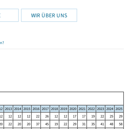
E
WIR ÜBER UNS
en?
12
2013
2014
2015
2016
2017
2018
2019
2020
2021
2022
2023
2024
2025
12
12
12
12
22
26
12
12
17
17
19
22
25
29
20
22
20
20
37
45
19
22
29
31
35
41
48
58