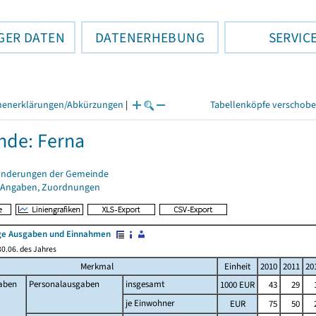
GER DATEN
DATENERHEBUNG
SERVIC
henerklärungen/Abkürzungen
|
Tabellenköpfe verschob
de: Ferna
änderungen der Gemeinde
 Angaben, Zuordnungen
e Ausgaben und Einnahmen
0.06. des Jahres
Merkmal
Einheit
2010
2011
20
aben
Personalausgaben
insgesamt
1000 EUR
43
29
je Einwohner
EUR
75
50