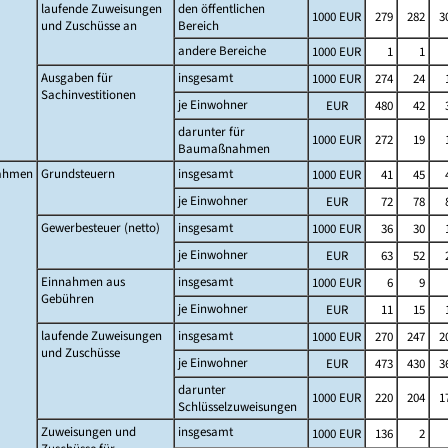
laufende Zuweisungen
den öffentlichen
1000 EUR
279
282
3
und Zuschüsse an
Bereich
andere Bereiche
1000 EUR
1
1
Ausgaben für
insgesamt
1000 EUR
274
24
Sachinvestitionen
je Einwohner
EUR
480
42
darunter für
1000 EUR
272
19
Baumaßnahmen
ahmen
Grundsteuern
insgesamt
1000 EUR
41
45
je Einwohner
EUR
72
78
Gewerbesteuer (netto)
insgesamt
1000 EUR
36
30
je Einwohner
EUR
63
52
Einnahmen aus
insgesamt
1000 EUR
6
9
Gebühren
je Einwohner
EUR
11
15
laufende Zuweisungen
insgesamt
1000 EUR
270
247
2
und Zuschüsse
je Einwohner
EUR
473
430
3
darunter
1000 EUR
220
204
1
Schlüsselzuweisungen
Zuweisungen und
insgesamt
1000 EUR
136
2