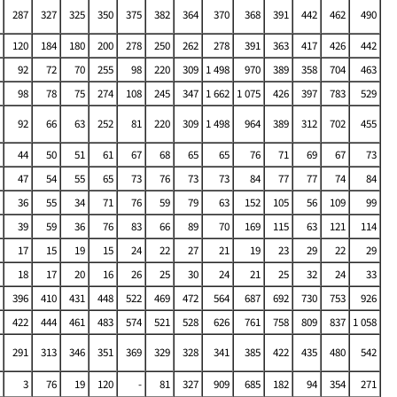
287
327
325
350
375
382
364
370
368
391
442
462
490
120
184
180
200
278
250
262
278
391
363
417
426
442
92
72
70
255
98
220
309
1 498
970
389
358
704
463
98
78
75
274
108
245
347
1 662
1 075
426
397
783
529
92
66
63
252
81
220
309
1 498
964
389
312
702
455
44
50
51
61
67
68
65
65
76
71
69
67
73
47
54
55
65
73
76
73
73
84
77
77
74
84
36
55
34
71
76
59
79
63
152
105
56
109
99
39
59
36
76
83
66
89
70
169
115
63
121
114
17
15
19
15
24
22
27
21
19
23
29
22
29
18
17
20
16
26
25
30
24
21
25
32
24
33
396
410
431
448
522
469
472
564
687
692
730
753
926
422
444
461
483
574
521
528
626
761
758
809
837
1 058
291
313
346
351
369
329
328
341
385
422
435
480
542
3
76
19
120
-
81
327
909
685
182
94
354
271