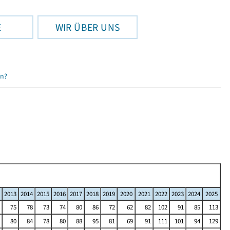
E
WIR ÜBER UNS
en?
2013
2014
2015
2016
2017
2018
2019
2020
2021
2022
2023
2024
2025
75
78
73
74
80
86
72
62
82
102
91
85
113
80
84
78
80
88
95
81
69
91
111
101
94
129