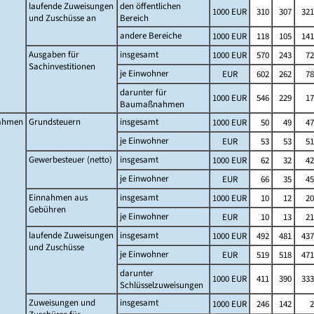
laufende Zuweisungen
den öffentlichen
1000 EUR
310
307
321
und Zuschüsse an
Bereich
andere Bereiche
1000 EUR
118
105
141
Ausgaben für
insgesamt
1000 EUR
570
243
72
Sachinvestitionen
je Einwohner
EUR
602
262
78
darunter für
1000 EUR
546
229
17
Baumaßnahmen
ahmen
Grundsteuern
insgesamt
1000 EUR
50
49
47
je Einwohner
EUR
53
53
51
Gewerbesteuer (netto)
insgesamt
1000 EUR
62
32
42
je Einwohner
EUR
66
35
45
Einnahmen aus
insgesamt
1000 EUR
10
12
20
Gebühren
je Einwohner
EUR
10
13
21
laufende Zuweisungen
insgesamt
1000 EUR
492
481
437
und Zuschüsse
je Einwohner
EUR
519
518
471
darunter
1000 EUR
411
390
333
Schlüsselzuweisungen
Zuweisungen und
insgesamt
1000 EUR
246
142
2