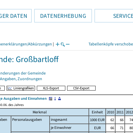
GER DATEN
DATENERHEBUNG
SERVIC
henerklärungen/Abkürzungen
|
Tabellenköpfe verschob
de: Großbartloff
änderungen der Gemeinde
 Angaben, Zuordnungen
e Ausgaben und Einnahmen
0.06. des Jahres
Merkmal
Einheit
2010
2011
2012
aben
Personalausgaben
insgesamt
1000 EUR
62
66
74
je Einwohner
EUR
66
71
80