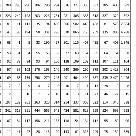
6
280
295
296
306
290
294
326
321
335
332
385
400
389
8
223
242
198
203
226
251
281
305
333
318
327
320
302
9
81
111
111
35
194
460
306
502
443
438
81
523
2 384
0
141
193
194
58
331
796
510
865
755
759
135
908
4 288
5
68
41
5
33
190
427
301
115
407
435
67
407
2 346
2
53
51
54
55
55
58
77
63
64
65
64
64
58
0
92
89
94
93
94
100
128
109
109
112
107
111
104
6
97
36
102
176
163
140
240
269
290
379
203
1 423
804
4
169
63
179
298
279
243
401
464
494
657
339
2 470
1 446
5
7
3
9
4
7
6
10
7
7
13
28
13
8
9
12
6
16
7
12
10
16
13
11
23
46
22
15
8
197
182
201
263
325
314
254
337
368
322
314
345
388
0
342
318
351
444
555
543
424
582
628
559
524
599
698
3
107
84
117
156
211
183
118
154
134
112
55
89
96
5
11
47
22
28
143
20
143
61
315
249
75
159
839