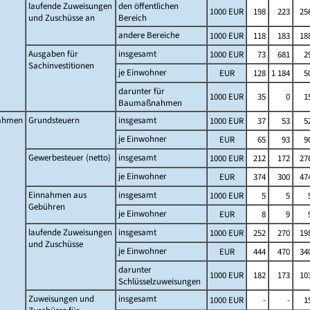
laufende Zuweisungen
den öffentlichen
1000 EUR
198
223
25
und Zuschüsse an
Bereich
andere Bereiche
1000 EUR
118
183
18
Ausgaben für
insgesamt
1000 EUR
73
681
2
Sachinvestitionen
je Einwohner
EUR
128
1 184
5
darunter für
1000 EUR
35
0
1
Baumaßnahmen
ahmen
Grundsteuern
insgesamt
1000 EUR
37
53
5
je Einwohner
EUR
65
93
9
Gewerbesteuer (netto)
insgesamt
1000 EUR
212
172
27
je Einwohner
EUR
374
300
47
Einnahmen aus
insgesamt
1000 EUR
5
5
Gebühren
je Einwohner
EUR
8
9
laufende Zuweisungen
insgesamt
1000 EUR
252
270
19
und Zuschüsse
je Einwohner
EUR
444
470
34
darunter
1000 EUR
182
173
10
Schlüsselzuweisungen
Zuweisungen und
insgesamt
1000 EUR
-
-
1