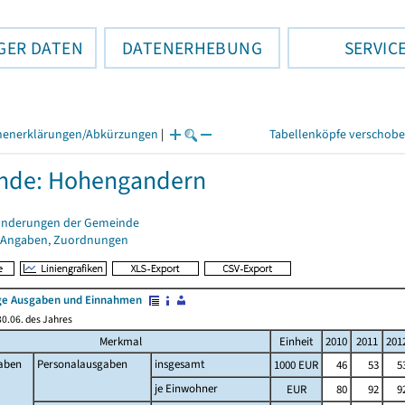
GER DATEN
DATENERHEBUNG
SERVIC
henerklärungen/Abkürzungen
|
Tabellenköpfe verschob
nde: Hohengandern
änderungen der Gemeinde
 Angaben, Zuordnungen
e Ausgaben und Einnahmen
0.06. des Jahres
Merkmal
Einheit
2010
2011
201
aben
Personalausgaben
insgesamt
1000 EUR
46
53
5
je Einwohner
EUR
80
92
9