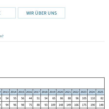
E
WIR ÜBER UNS
en?
2
2013
2014
2015
2016
2017
2018
2019
2020
2021
2022
2023
2024
2025
3
54
55
56
44
51
54
65
86
88
96
105
110
82
2
94
96
98
75
88
93
109
148
149
166
175
190
148