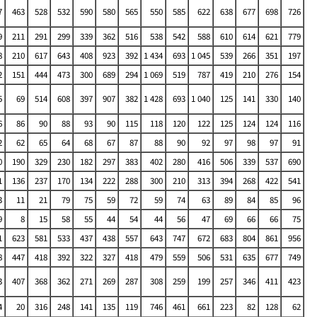
7
463
528
532
590
580
565
550
585
622
638
677
698
726
9
211
291
299
339
362
516
538
542
588
610
614
621
779
8
210
617
643
408
923
392
1 434
693
1 045
539
266
351
197
2
151
444
473
300
689
294
1 069
519
787
419
210
276
154
5
69
514
608
397
907
382
1 428
693
1 040
125
141
330
140
6
86
90
88
93
90
115
118
120
122
125
124
124
116
2
62
65
64
68
67
87
88
90
92
97
98
97
91
0
190
329
230
182
297
383
402
280
416
506
339
537
690
1
136
237
170
134
222
288
300
210
313
394
268
422
541
3
11
21
79
75
59
72
59
74
63
89
84
85
96
9
8
15
58
55
44
54
44
56
47
69
66
66
75
1
623
581
533
437
438
557
643
747
672
683
804
861
956
8
447
418
392
322
327
418
479
559
506
531
635
677
749
3
407
368
362
271
269
287
308
259
199
257
346
411
423
4
20
316
248
141
135
119
746
461
661
223
82
128
62