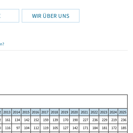
E
WIR ÜBER UNS
en?
2
2013
2014
2015
2016
2017
2018
2019
2020
2021
2022
2023
2024
2025
2
161
134
142
152
159
139
170
190
227
236
229
219
236
0
116
97
104
112
119
105
127
142
171
184
181
172
185