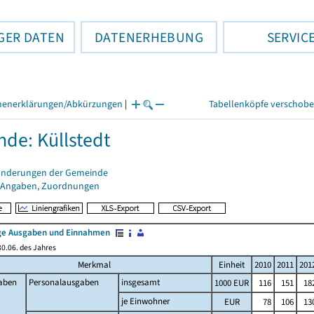
GER DATEN
DATENERHEBUNG
SERVIC
henerklärungen/Abkürzungen
|
Tabellenköpfe verschob
de: Küllstedt
änderungen der Gemeinde
 Angaben, Zuordnungen
e Ausgaben und Einnahmen
0.06. des Jahres
Merkmal
Einheit
2010
2011
201
aben
Personalausgaben
insgesamt
1000 EUR
116
151
18
je Einwohner
EUR
78
106
13