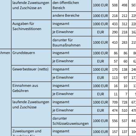
laufende Zuweisungen
den öffentlichen
1000 EUR
508
498
50
und Zuschüsse an
Bereich
andere Bereiche
1000 EUR
218
212
22
Ausgaben für
insgesamt
1000 EUR
433
312
22
Sachinvestitionen
je Einwohner
EUR
290
218
16
darunter für
1000 EUR
410
283
21
Baumaßnahmen
ahmen
Grundsteuern
insgesamt
1000 EUR
86
86
8
je Einwohner
EUR
57
60
6
Gewerbesteuer (netto)
insgesamt
1000 EUR
170
138
24
je Einwohner
EUR
113
97
17
Einnahmen aus
insgesamt
1000 EUR
16
10
1
Gebühren
je Einwohner
EUR
11
7
laufende Zuweisungen
insgesamt
1000 EUR
709
728
67
und Zuschüsse
je Einwohner
EUR
474
510
47
darunter
1000 EUR
556
537
44
Schlüsselzuweisungen
Zuweisungen und
insgesamt
1000 EUR
157
137
10