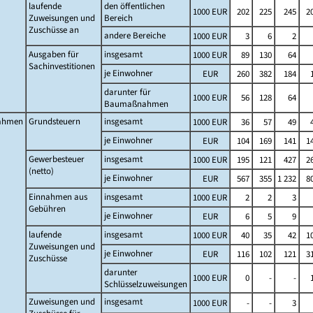
laufende
den öffentlichen
1000 EUR
202
225
245
2
Zuweisungen und
Bereich
Zuschüsse an
andere Bereiche
1000 EUR
3
6
2
Ausgaben für
insgesamt
1000 EUR
89
130
64
Sachinvestitionen
je Einwohner
EUR
260
382
184
darunter für
1000 EUR
56
128
64
Baumaßnahmen
ahmen
Grundsteuern
insgesamt
1000 EUR
36
57
49
je Einwohner
EUR
104
169
141
1
Gewerbesteuer
insgesamt
1000 EUR
195
121
427
2
(netto)
je Einwohner
EUR
567
355
1 232
8
Einnahmen aus
insgesamt
1000 EUR
2
2
3
Gebühren
je Einwohner
EUR
6
5
9
laufende
insgesamt
1000 EUR
40
35
42
1
Zuweisungen und
je Einwohner
EUR
116
102
121
3
Zuschüsse
darunter
1000 EUR
0
-
-
Schlüsselzuweisungen
Zuweisungen und
insgesamt
1000 EUR
-
-
3