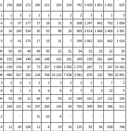
01
258
268
272
185
151
203
220
742
1 420
1 851
1 401
625
1
1
3
1
1
1
1
2
2
3
1
1
3
6
5
57
177
17
18
31
8
308
1 247
602
782
1 058
18
16
169
534
50
53
96
26
965
3 814
1 868
2 468
3 391
5
5
41
175
17
15
31
7
290
1 062
310
642
1 016
49
50
50
49
49
50
52
51
54
52
52
52
29
48
152
149
149
146
148
162
161
169
159
161
164
94
68
- 159
176
67
73
257
3 300
2 350
1 270
287
71
247
10 262
08
- 480
527
203
218
768
10 218
7 438
3 981
876
220
780
32 891
3
2
0
1
2
2
3
2
2
1
1
7
2
8
8
1
2
6
6
8
5
7
3
3
22
5
04
53
34
21
66
87
50
22
244
101
127
122
159
12
160
101
63
197
260
154
69
765
309
395
386
511
12
-
-
-
31
63
6
-
-
-
-
-
-
8
11
45
106
12
8
19
16
125
82
56
838
748