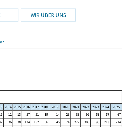
E
WIR ÜBER UNS
en?
13
2014
2015
2016
2017
2018
2019
2020
2021
2022
2023
2024
2025
12
12
13
57
51
19
14
23
88
99
63
67
67
37
36
38
174
152
56
45
74
277
303
196
213
214