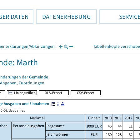
GER DATEN
DATENERHEBUNG
SERVIC
henerklärungen/Abkürzungen
|
Tabellenköpfe verschob
nde: Marth
änderungen der Gemeinde
 Angaben, Zuordnungen
e Ausgaben und Einnahmen
0.06. des Jahres
Merkmal
Einheit
2010
2011
2012
20
aben
Personalausgaben
insgesamt
1000 EUR
45
44
11
je Einwohner
EUR
130
128
32