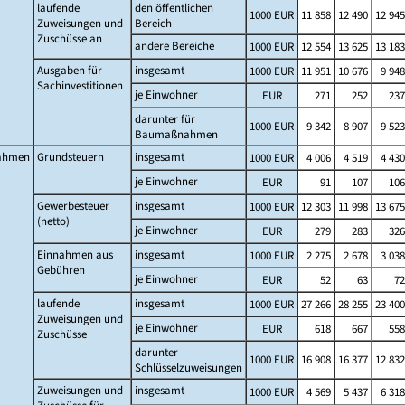
laufende
den öffentlichen
1000 EUR
11 858
12 490
12 945
Zuweisungen und
Bereich
Zuschüsse an
andere Bereiche
1000 EUR
12 554
13 625
13 183
Ausgaben für
insgesamt
1000 EUR
11 951
10 676
9 948
Sachinvestitionen
je Einwohner
EUR
271
252
237
darunter für
1000 EUR
9 342
8 907
9 523
Baumaßnahmen
ahmen
Grundsteuern
insgesamt
1000 EUR
4 006
4 519
4 430
je Einwohner
EUR
91
107
106
Gewerbesteuer
insgesamt
1000 EUR
12 303
11 998
13 675
(netto)
je Einwohner
EUR
279
283
326
Einnahmen aus
insgesamt
1000 EUR
2 275
2 678
3 038
Gebühren
je Einwohner
EUR
52
63
72
laufende
insgesamt
1000 EUR
27 266
28 255
23 400
Zuweisungen und
je Einwohner
EUR
618
667
558
Zuschüsse
darunter
1000 EUR
16 908
16 377
12 832
Schlüsselzuweisungen
Zuweisungen und
insgesamt
1000 EUR
4 569
5 437
6 318