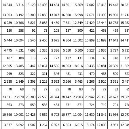
14 344
13 714
13 120
15 496
14 464
14 801
15 369
17 002
18 418
19 448
20 63
13 303
13 192
13 300
12 883
13 047
16 500
15 998
17 671
17 393
19 930
21 71
6 259
10 766
3 821
3 088
4 430
7 841
12 549
17 429
18 444
18 755
15 93
150
258
92
73
105
187
300
422
453
459
38
5 444
10 094
3 545
2 450
3 675
6 304
11 502
15 899
15 899
17 643
14 41
4 475
4 531
4 693
5 335
5 336
5 550
5 500
5 527
5 936
5 727
5 73
107
108
113
127
127
132
131
134
146
140
13
12 505
13 485
13 447
13 067
14 566
18 903
18 016
19 435
18 881
20 399
21 56
299
323
322
311
346
451
431
470
463
500
52
2 938
2 849
3 303
3 229
3 563
3 266
3 463
3 266
2 920
3 361
3 49
70
68
79
77
85
78
83
79
72
82
8
23 511
23 970
23 309
22 563
20 374
28 142
23 903
29 942
29 318
28 623
29 98
563
573
559
536
483
671
571
724
719
701
72
10 696
10 001
10 425
9 562
9 702
10 877
11 004
11 630
11 849
11 976
12 07
3 877
5 092
1 507
1 264
6 922
6 863
6 015
8 174
12 803
3 951
12 94