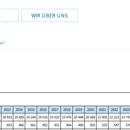
E
WIR ÜBER UNS
en?
2013
2014
2015
2016
2017
2018
2019
2020
2021
2022
2023
18 933
19 489
19 244
19 016
19 025
19 476
20 448
20 688
21 405
22 313
23 74
453
466
461
452
451
464
489
501
525
547
57