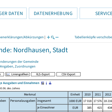
GER DATEN
DATENERHEBUNG
SERVIC
henerklärungen/Abkürzungen
|
Tabellenköpfe verschob
de: Nordhausen, Stadt
änderungen der Gemeinde
 Angaben, Zuordnungen
e Ausgaben und Einnahmen
0.06. des Jahres
Merkmal
Einheit
2010
2011
2012
aben
Personalausgaben
insgesamt
1000 EUR
17 018
17 576
18 216
je Einwohner
EUR
385
415
434