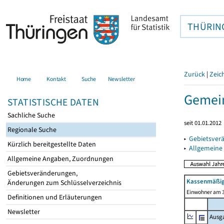
THÜRIN
Zurück
|
Zeic
Home
Kontakt
Suche
Newsletter
Gemein
STATISTISCHE DATEN
Sachliche Suche
seit 01.01.2012
Regionale Suche
▸
Gebietsver
Kürzlich bereitgestellte Daten
▸
Allgemeine
Allgemeine Angaben, Zuordnungen
Gebietsveränderungen,
Kassenmäßig
Änderungen zum Schlüsselverzeichnis
Einwohner am 3
Definitionen und Erläuterungen
Newsletter
Ausg