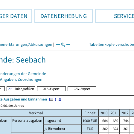
GER DATEN
DATENERHEBUNG
SERVIC
henerklärungen/Abkürzungen
|
Tabellenköpfe verschob
nde: Seebach
änderungen der Gemeinde
 Angaben, Zuordnungen
e Ausgaben und Einnahmen
0.06. des Jahres
Merkmal
Einheit
2010
2011
2012
2
aben
Personalausgaben
insgesamt
1000 EUR
684
680
744
je Einwohner
EUR
302
324
361