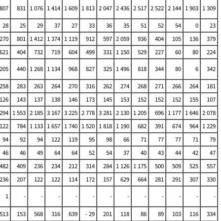
807
831
1 076
1 414
1 609
1 813
2 047
2 436
2 517
2 522
2 144
1 903
1 309
28
25
29
37
27
33
36
35
51
52
54
0
23
 270
801
1 412
1 374
1 119
912
597
2 059
936
404
105
136
379
621
404
732
719
604
499
331
1 150
529
227
60
80
224
 205
440
1 268
1 134
968
827
325
1 496
818
344
80
6
342
258
283
263
264
270
316
262
274
268
271
266
264
181
126
143
137
138
146
173
145
153
152
152
152
155
107
 294
1 553
2 185
3 167
3 225
2 778
3 281
2 130
1 205
696
1 177
1 646
2 078
 122
784
1 133
1 657
1 740
1 520
1 818
1 190
682
391
674
964
1 229
94
92
94
122
119
95
98
66
71
77
77
71
79
46
46
49
64
64
52
54
37
40
43
44
42
47
482
409
236
234
212
314
284
1 126
1 175
500
509
525
557
236
207
122
122
114
172
157
629
664
281
291
307
330
1
-
-
-
-
-
-
-
-
-
-
-
-
513
153
568
316
639
- 29
201
118
86
89
103
116
334