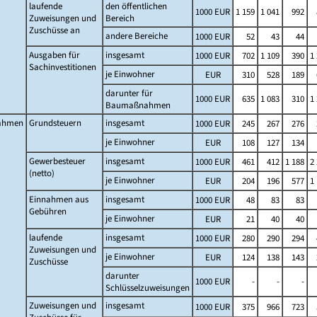
laufende
den öffentlichen
1000 EUR
1 159
1 041
992
Zuweisungen und
Bereich
Zuschüsse an
andere Bereiche
1000 EUR
52
43
44
Ausgaben für
insgesamt
1000 EUR
702
1 109
390
1
Sachinvestitionen
je Einwohner
EUR
310
528
189
darunter für
1000 EUR
635
1 083
310
1
Baumaßnahmen
ahmen
Grundsteuern
insgesamt
1000 EUR
245
267
276
je Einwohner
EUR
108
127
134
Gewerbesteuer
insgesamt
1000 EUR
461
412
1 188
2
(netto)
je Einwohner
EUR
204
196
577
1
Einnahmen aus
insgesamt
1000 EUR
48
83
83
Gebühren
je Einwohner
EUR
21
40
40
laufende
insgesamt
1000 EUR
280
290
294
Zuweisungen und
je Einwohner
EUR
124
138
143
Zuschüsse
darunter
1000 EUR
-
-
-
Schlüsselzuweisungen
Zuweisungen und
insgesamt
1000 EUR
375
966
723