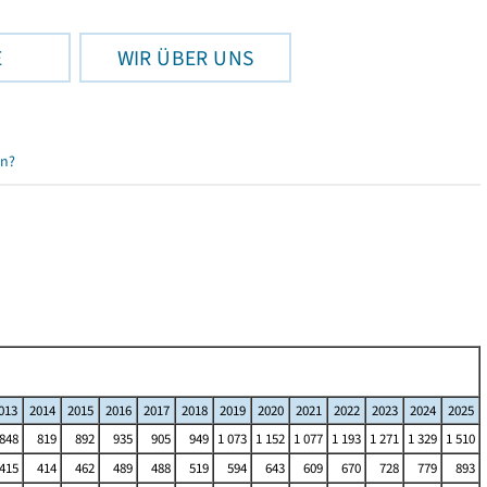
E
WIR ÜBER UNS
en?
013
2014
2015
2016
2017
2018
2019
2020
2021
2022
2023
2024
2025
848
819
892
935
905
949
1 073
1 152
1 077
1 193
1 271
1 329
1 510
415
414
462
489
488
519
594
643
609
670
728
779
893