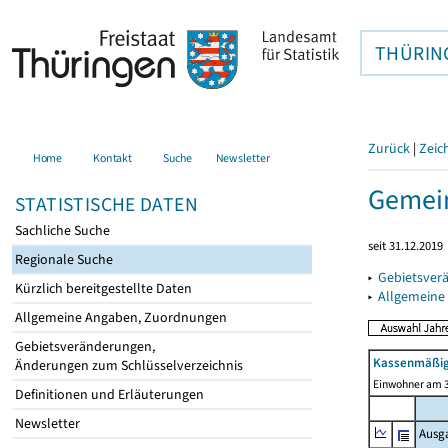
THÜRIN
Zurück
|
Zeic
Home
Kontakt
Suche
Newsletter
Gemein
STATISTISCHE DATEN
Sachliche Suche
seit 31.12.2019
Regionale Suche
▸
Gebietsver
Kürzlich bereitgestellte Daten
▸
Allgemeine
Allgemeine Angaben, Zuordnungen
Gebietsveränderungen,
Kassenmäßig
Änderungen zum Schlüsselverzeichnis
Einwohner am 3
Definitionen und Erläuterungen
Newsletter
Ausg