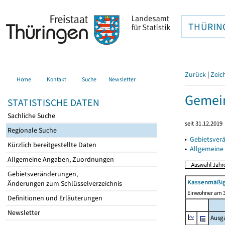
THÜRIN
Zurück
|
Zeic
Home
Kontakt
Suche
Newsletter
Gemein
STATISTISCHE DATEN
Sachliche Suche
seit 31.12.2019
Regionale Suche
▸
Gebietsver
Kürzlich bereitgestellte Daten
▸
Allgemeine
Allgemeine Angaben, Zuordnungen
Gebietsveränderungen,
Kassenmäßig
Änderungen zum Schlüsselverzeichnis
Einwohner am 3
Definitionen und Erläuterungen
Newsletter
Ausg