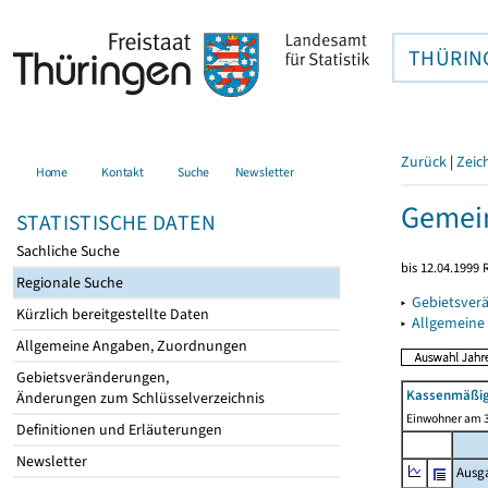
THÜRIN
Zurück
|
Zeic
Home
Kontakt
Suche
Newsletter
Gemei
STATISTISCHE DATEN
Sachliche Suche
bis 12.04.1999
Regionale Suche
▸
Gebietsver
Kürzlich bereitgestellte Daten
▸
Allgemeine
Allgemeine Angaben, Zuordnungen
Gebietsveränderungen,
Kassenmäßig
Änderungen zum Schlüsselverzeichnis
Einwohner am 3
Definitionen und Erläuterungen
Newsletter
Ausg